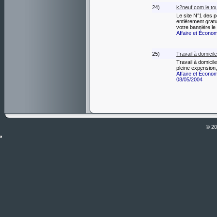
24)
k2neuf.com le tou
Le site N°1 des p
entièrement gratui
votre bannière l
Affaire et Écono
25)
Travail à domicile
Travail à domicil
pleine expension,
Affaire et Écono
08/05/2004
© 2