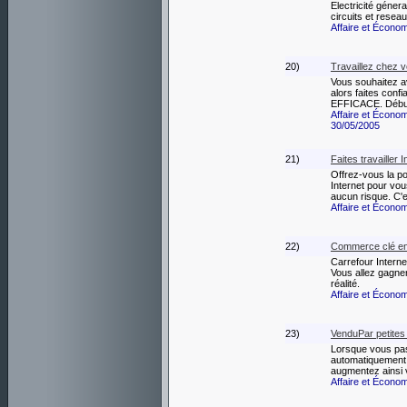
Electricité géner
circuits et reseau
Affaire et Écono
20)
Travaillez chez 
Vous souhaitez av
alors faites co
EFFICACE. Débuta
Affaire et Écono
30/05/2005
21)
Faites travailler 
Offrez-vous la pos
Internet pour vou
aucun risque. C'e
Affaire et Écono
22)
Commerce clé en 
Carrefour Internet 
Vous allez gagner
réalité.
Affaire et Écono
23)
VenduPar petite
Lorsque vous pass
automatiquement s
augmentez ainsi 
Affaire et Écono