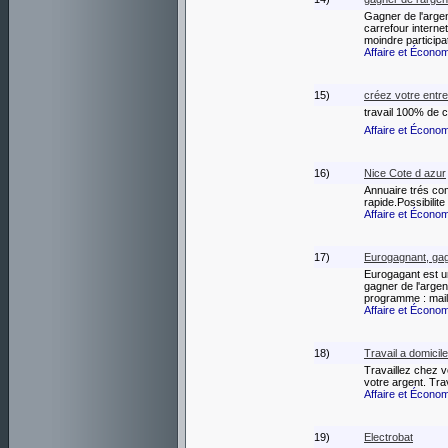
Gagner de l'arge
carrefour interne
moindre participa
Affaire et Écono
15)
créez votre entre
travail 100% de 
Affaire et Écono
16)
Nice Cote d azur
Annuaire trés com
rapide.Possibilit
Affaire et Écono
17)
Eurogagnant, gag
Eurogagant est u
gagner de l'arge
programme : mail
Affaire et Écono
18)
Travail a domicil
Travaillez chez 
votre argent. Tr
Affaire et Écono
19)
Electrobat