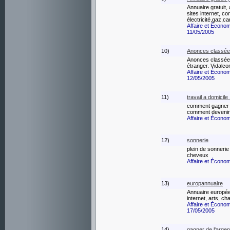
Annuaire gratuit
sites internet, c
électricité,gaz,ca
Affaire et Écono
11/05/2005
10)
Anonces classées
Anonces classées
étranger. Vidalc
Affaire et Écono
12/05/2005
11)
travail a domicil
comment gagner d
comment devenir 
Affaire et Écono
12)
sonnerie
plein de sonnerie
cheveux
Affaire et Écono
13)
europannuaire
Annuaire europée
internet, arts, cha
Affaire et Écono
17/05/2005
14)
gagner de l'argen