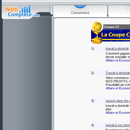
1)
travail a domicile
Comment gagner j
devoir travailler t
Affaire et Écono
2)
Travail à domicil
Votre commerce
NOS PROFITS. C
Possibilité de cr
Affaire et Écono
3)
reussir dans les 
travail a domicile
plus.
Affaire et Écono
4)
travail à son domi