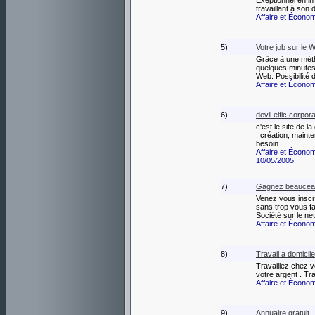
Exeptionnel enfin
travaillant à son
Affaire et Écono
5)
Votre job sur le 
Grâce à une mét
quelques minutes 
Web. Possibilité 
Affaire et Écono
6)
devil elfic corpor
c'est le site de l
: création, maint
besoin.
Affaire et Écono
10/05/2005
7)
Gagnez beauceaup
Venez vous inscr
sans trop vous fa
Société sur le net
Affaire et Écono
8)
Travail a domicil
Travaillez chez 
votre argent . Tr
Affaire et Écono
9)
Annuaire gratuit 