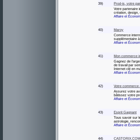
39)
Prod-is, votre pa
Votre partenaire 
création, design, 
Affaire et Écono
40)
Maroy
Commerce internet
supplémentaire à 
Affaire et Écono
41)
Mon commerce in
Gagnez de l’arge
de travail par se
Internet clé en ma
Affaire et Écono
42)
Votre commerce c
Assurez votre av
bâtissez votre pr
Affaire et Écono
43)
Esprit Gagnant
Tous savoir sur l
astrologie, rencon
Affaire et Écono
44)
CASTORIX.CO