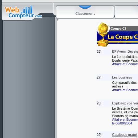
26)
BP Avenir Dévelo
Le 1er spécialist
Boulangerie Patis
Affaire et Écono
27)
Les business
Comparatifs des 
autres)
Affaire et Écono
28)
Explosez vos ven
Le Système Compl
ventes, et vos pr
Secrets de marke
Affaire et Écono
le 06/09/2004
29)
Catalogue gratuit