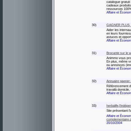
catalogue gratuit 
cadeaux produits 
ressources 100%
Affaire et Écono
30)
GAGNER PLUS,
Aider les interna
en leurs fourniss
astuces et opport
Affaire et Écono
31)
Brocante sur le 
Animmo vous prop
En plus, même vou
ou annonces (imm
Affaire et Écono
32)
Annuaire gagner d
Référencement de
travailà domicile,
Affaire et Écono
33)
herbalife,l'indép
Site présentant l'
Affaire et Écono
complementaire.ch
20/10/2004