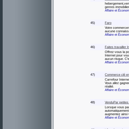
hebergement,vent
genres immobilier,
Affaire et Écono
45)
Faro
Votre commercer I
aucune connaiss
Affaire et Écono
46)
Faites travailler 
Offrez-vous la pos
Internet pour vou
aucun risque. C'e
Affaire et Écono
47)
Commerce clé en 
Carrefour Internet 
Vous allez gagner
réalité.
Affaire et Écono
48)
VenduPar petite
Lorsque vous pass
automatiquement s
augmentez ainsi 
Affaire et Écono