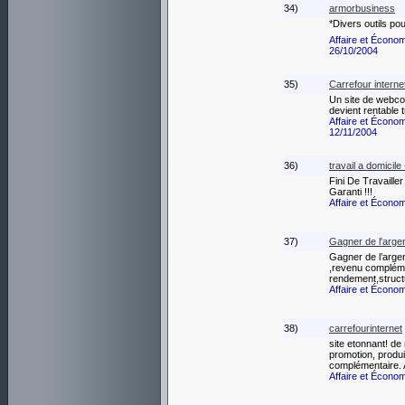
34)
armorbusiness
*Divers outils p
Affaire et Écono
26/10/2004
35)
Carrefour intern
Un site de webco
devient rentable 
Affaire et Écono
12/11/2004
36)
travail a domicile
Fini De Travaill
Garanti !!!
Affaire et Écono
37)
Gagner de l'argen
Gagner de l’arge
,revenu compléme
rendement,struc
Affaire et Écono
38)
carrefourinternet
site etonnant! de
promotion, produi
complémentaire. A
Affaire et Écono