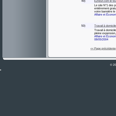
49)
k2neuf.com le tou
Le site N°1 des p
entièrement gratui
votre bannière l
Affaire et Écono
50)
Travail à domicile
Travail à domicil
pleine expension,
Affaire et Écono
08/05/2004
<< Page précédente
© 2